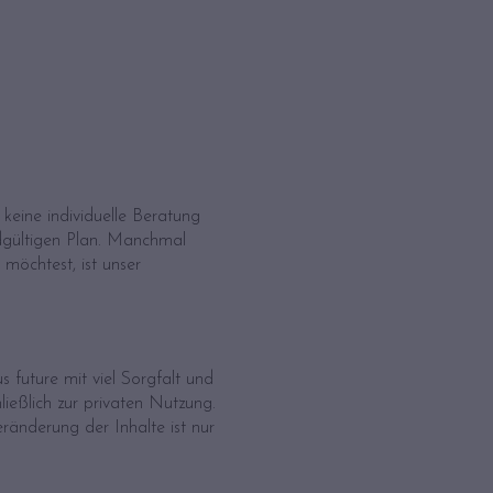
keine individuelle Beratung
ndgültigen Plan. Manchmal
möchtest, ist unser
 future mit viel Sorgfalt und
hließlich zur privaten Nutzung.
ränderung der Inhalte ist nur